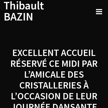
Thibault
Navigation
Skip
to
de
BAZIN
content
l’article
EXCELLENT ACCUEIL
RÉSERVÉ CE MIDI PAR
L’AMICALE DES
CRISTALLERIES À
L’OCCASION DE LEUR
JOURNÉE DANSANTE