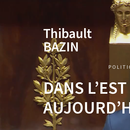
Skip
to
content
Thibault
BAZIN
POLITI
DANS L’EST
AUJOURD’