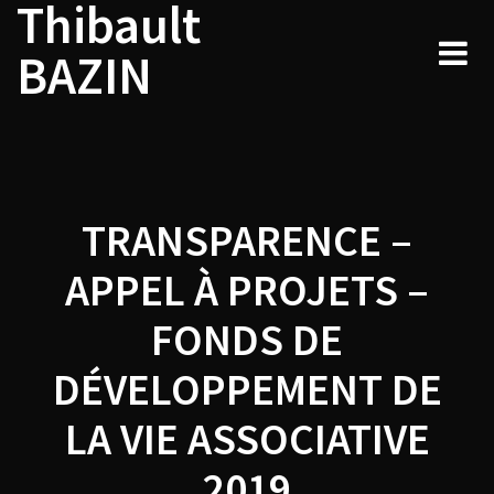
Thibault
Navigation
Skip
to
de
BAZIN
content
l’article
TRANSPARENCE –
APPEL À PROJETS –
FONDS DE
DÉVELOPPEMENT DE
LA VIE ASSOCIATIVE
2019