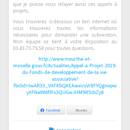
que je puisse vous relayer aussi ces appels à
projets.
Vous trouverez ci-dessous un lien internet où
vous trouverez toutes les informations
nécessaires pour demander une subvention.
Mon équipe se tient à votre disposition au
03.83.73.79.58 pour toutes questions.
http://www.meurthe-et-
moselle.gouv.fr/Actualites/Appel-a-Projet-2019-
du-Fonds-de-developpement-de-la-vie-
associative?
fbclid=IwAR33_VAf45iQAEAwxicsVr8FYQgnopw
yXFNaWl8flFs3QUGwJHM9R5zbZy8
Facebook
Bluesky