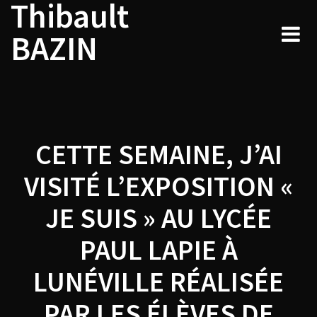
Thibault
Navigation
Skip
to
de
BAZIN
content
l’article
CETTE SEMAINE, J’AI
VISITÉ L’EXPOSITION «
JE SUIS » AU LYCÉE
PAUL LAPIE À
LUNÉVILLE RÉALISÉE
PAR LES ÉLÈVES DE