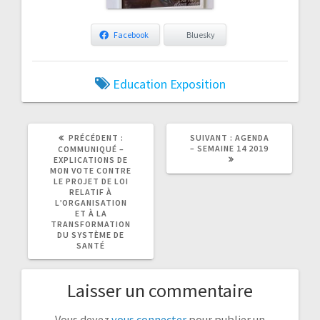
Facebook
Bluesky
Education
Exposition
ARTICLE
ARTICLE
PRÉCÉDENT :
SUIVANT :
AGENDA
PRÉCÉDENT
SUIVANT
– SEMAINE 14 2019
COMMUNIQUÉ –
:
:
EXPLICATIONS DE
MON VOTE CONTRE
LE PROJET DE LOI
RELATIF À
L’ORGANISATION
ET À LA
TRANSFORMATION
DU SYSTÈME DE
SANTÉ
Laisser un commentaire
Vous devez
vous connecter
pour publier un