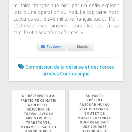
militaire français tué hier par un enfin explosif
lors d’une opération au Mali. Le capitaine Marc
Laycuras est le 24e militaire français tué au Mali.
J’adresse mes sincères condoléances à sa
famille et à ses frères d’armes. »
Facebook
Bluesky
Commission de la défense et des forces
armées
Communiqué
ARTICLE
ARTICLE
PRÉCÉDENT :
J’AI
SUIVANT :
PRÉCÉDENT
SUIVANT
PRÉSENT
PARTICIPÉ CE MATIN
:
:
AUJOURD’HUI AU
À UN PETIT-
LYCÉE POLYVALENT
DÉJEUNER DE
BOUTET DE
TRAVAIL AVEC LA
MONVEL LUNÉVILLE
MINISTRE DES
QUI ORGANISAIT
TRANSPORTS,
UNE JOURNÉE
MADAME ELISABETH
TECHNIQUE
BORNE, SUR LE