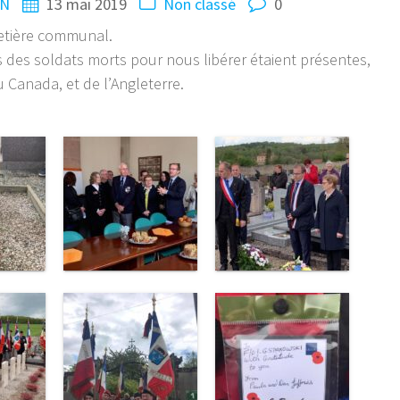
IN
13 mai 2019
Non classé
0
metière communal.
s des soldats morts pour nous libérer étaient présentes,
 Canada, et de l’Angleterre.