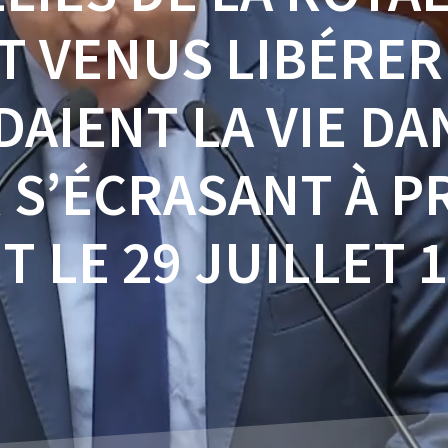
T VENUS LIBÉRER
DAIENT LA VIE D
 S’ÉCRASANT À P
 LE 29 JUILLET 