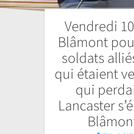
Vendredi 10 
Blâmont pou
Navigation
soldats allié
de
qui étaient ve
l’article
qui perdai
Lancaster s’
Blâmont 