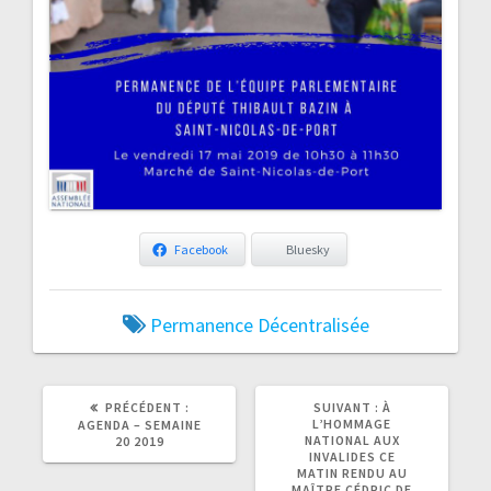
Facebook
Bluesky
Permanence Décentralisée
ARTICLE
ARTICLE
PRÉCÉDENT :
SUIVANT :
À
PRÉCÉDENT
SUIVANT
L’HOMMAGE
AGENDA – SEMAINE
:
:
NATIONAL AUX
20 2019
INVALIDES CE
MATIN RENDU AU
MAÎTRE CÉDRIC DE