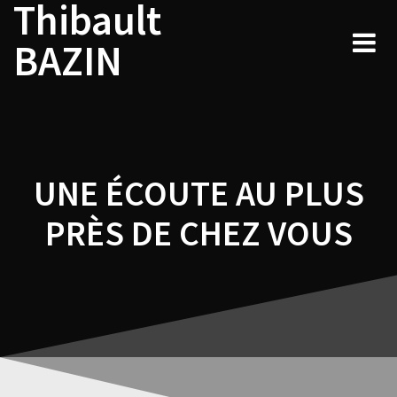
Thibault
Navigation
Skip
to
de
BAZIN
content
l’article
UNE ÉCOUTE AU PLUS
PRÈS DE CHEZ VOUS