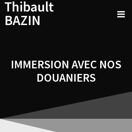
Thibault
Navigation
Skip
to
de
BAZIN
content
l’article
IMMERSION AVEC NOS
DOUANIERS