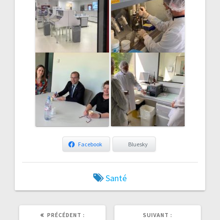
Facebook
Bluesky
Santé
ARTICLE
ARTICLE
PRÉCÉDENT :
SUIVANT :
PRÉCÉDENT
SUIVANT