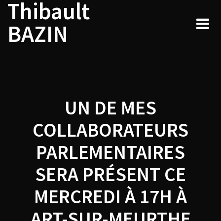
Thibault
Navigation
Skip
to
de
BAZIN
content
l’article
UN DE MES
COLLABORATEURS
PARLEMENTAIRES
SERA PRÉSENT CE
MERCREDI À 17H À
ART-SUR-MEURTHE