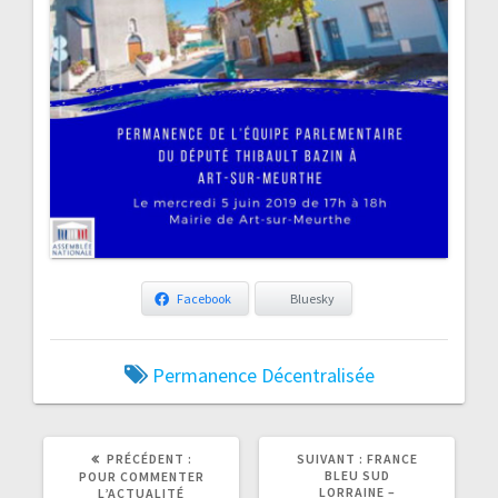
Facebook
Bluesky
Permanence Décentralisée
ARTICLE
ARTICLE
PRÉCÉDENT :
SUIVANT :
FRANCE
PRÉCÉDENT
SUIVANT
BLEU SUD
POUR COMMENTER
:
:
LORRAINE –
L’ACTUALITÉ