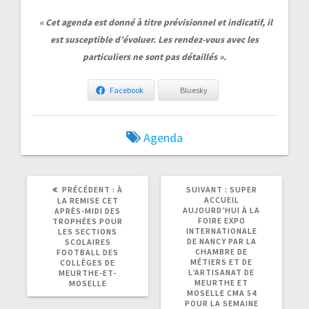
« Cet agenda est donné à titre prévisionnel et indicatif, il
est susceptible d’évoluer. Les rendez-vous avec les
particuliers ne sont pas détaillés ».
Facebook
Bluesky
Agenda
ARTICLE
ARTICLE
PRÉCÉDENT :
À
SUIVANT :
SUPER
PRÉCÉDENT
SUIVANT
ACCUEIL
LA REMISE CET
:
:
AUJOURD’HUI À LA
APRÈS-MIDI DES
FOIRE EXPO
TROPHÉES POUR
INTERNATIONALE
LES SECTIONS
DE NANCY PAR LA
SCOLAIRES
CHAMBRE DE
FOOTBALL DES
MÉTIERS ET DE
COLLÈGES DE
L’ARTISANAT DE
MEURTHE-ET-
MEURTHE ET
MOSELLE
MOSELLE CMA 54
POUR LA SEMAINE