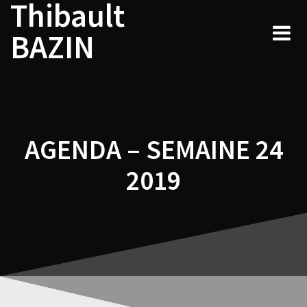
Thibault
Navigation
Skip
to
de
BAZIN
content
l’article
AGENDA – SEMAINE 24
2019