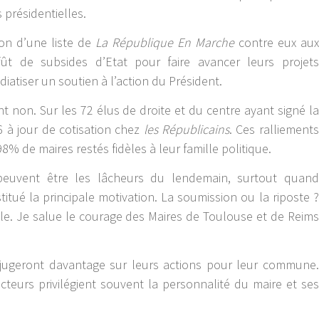
 présidentielles.
on d’une liste de
La République En Marche
contre eux aux
fût de subsides d’Etat pour faire avancer leurs projets
tiser un soutien à l’action du Président.
 non. Sur les 72 élus de droite et du centre ayant signé la
 6 à jour de cotisation chez
les Républicains
. Ces ralliements
% de maires restés fidèles à leur famille politique.
r peuvent être les lâcheurs du lendemain, surtout quand
itué la principale motivation. La soumission ou la riposte ?
e. Je salue le courage des Maires de Toulouse et de Reims
 jugeront davantage sur leurs actions pour leur commune.
lecteurs privilégient souvent la personnalité du maire et ses