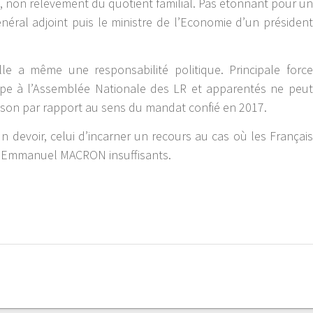
t, non relèvement du quotient familial. Pas étonnant pour un
énéral adjoint puis le ministre de l’Economie d’un président
lle a même une responsabilité politique. Principale force
upe à l’Assemblée Nationale des LR et apparentés ne peut
hison par rapport au sens du mandat confié en 2017.
 un devoir, celui d’incarner un recours au cas où les Français
 d’Emmanuel MACRON insuffisants.