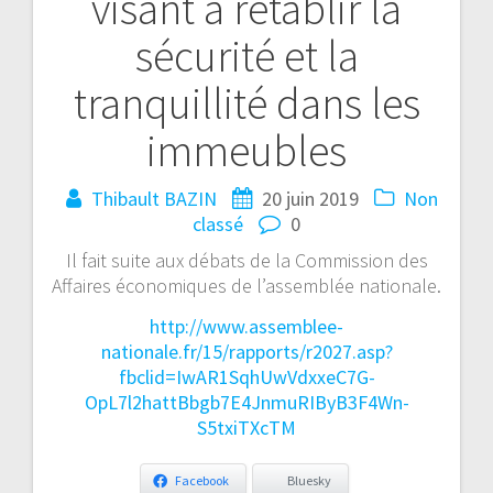
visant à rétablir la
sécurité et la
tranquillité dans les
immeubles
Thibault BAZIN
20 juin 2019
Non
classé
0
Il fait suite aux débats de la Commission des
Affaires économiques de l’assemblée nationale.
http://www.assemblee-
nationale.fr/15/rapports/r2027.asp?
fbclid=IwAR1SqhUwVdxxeC7G-
OpL7l2hattBbgb7E4JnmuRIByB3F4Wn-
S5txiTXcTM
Facebook
Bluesky