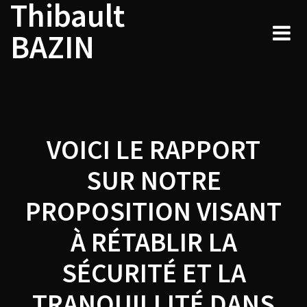
Thibault
Navigation
Skip
to
de
BAZIN
content
l’article
VOICI LE RAPPORT
SUR NOTRE
PROPOSITION VISANT
À RÉTABLIR LA
SÉCURITÉ ET LA
TRANQUILLITÉ DANS