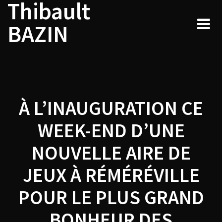
Thibault
Navigation
Skip
to
de
BAZIN
content
l’article
À L’INAUGURATION CE
WEEK-END D’UNE
NOUVELLE AIRE DE
JEUX À RÉMÉRÉVILLE
POUR LE PLUS GRAND
BONHEUR DES