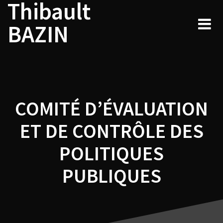
Thibault
Navigation
Skip
to
de
BAZIN
content
l’article
COMITÉ D’ÉVALUATION
ET DE CONTRÔLE DES
POLITIQUES
PUBLIQUES