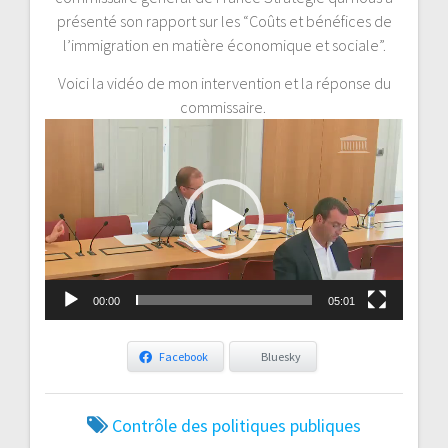
présenté son rapport sur les “Coûts et bénéfices de
l’immigration en matière économique et sociale”.
Voici la vidéo de mon intervention et la réponse du
commissaire.
Lecteur
vidéo
00:00
05:01
Facebook
Bluesky
Contrôle des politiques publiques