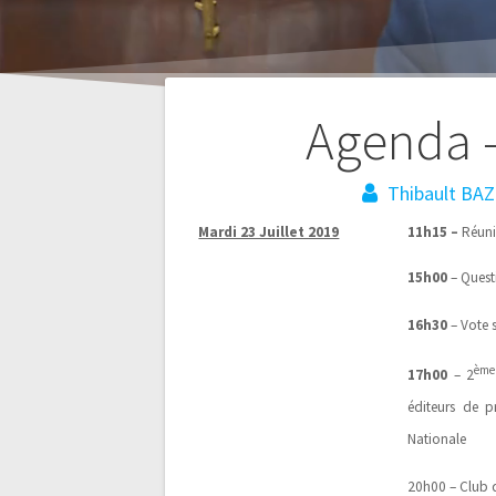
Agenda 
Thibault BAZ
Navigation
Mardi 23 Juillet 2019
11h15 –
Réuni
de
15h00
– Quest
l’article
16h30
– Vote s
ème
17h00
– 2
éditeurs de p
Nationale
20h00 – Club d