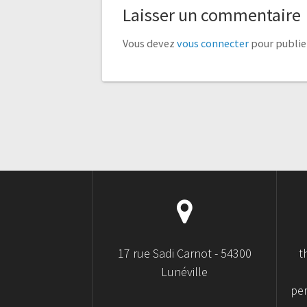
Laisser un commentaire
Vous devez
vous connecter
pour publie
17 rue Sadi Carnot - 54300
t
Lunéville
pe