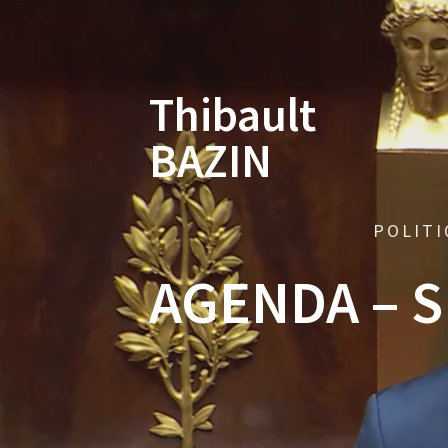
Skip
to
content
Thibault
BAZIN
POLITI
AGENDA – S