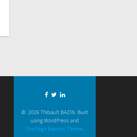
© 2026 Thibault BAZIN. Built
using WordPress and
OnePage Express Theme
.