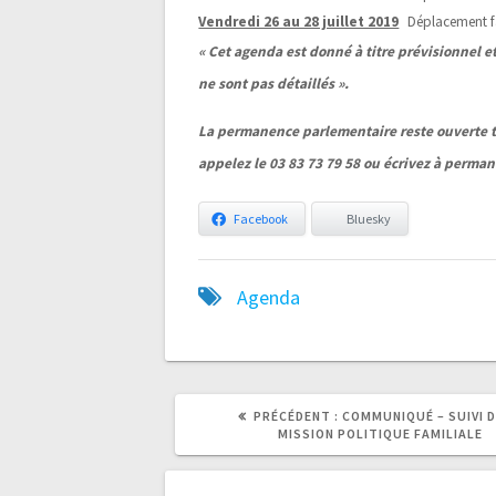
Vendredi 26 au 28 juillet 2019
Déplacement f
« Cet agenda est donné à titre prévisionnel et
ne sont pas détaillés ».
La permanence parlementaire reste ouverte t
appelez le 03 83 73 79 58 ou écrivez à perm
Facebook
Bluesky
Agenda
ARTICLE
ARTICLE
PRÉCÉDENT :
COMMUNIQUÉ – SUIVI D
PRÉCÉDENT
SUIVANT
MISSION POLITIQUE FAMILIALE
:
: