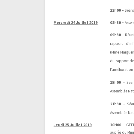
22h00 –
Séanc
Mercredi 24 Juillet 2019
08h30 –
Assem
09h30
– Réuni
rapport d’in
(Mme Marguerit
du rapport de 
l’amélioration 
15h00
– Séanc
Assemblée Nat
21h30
– Séan
Assemblée Nat
Jeudi 25 Juillet 2019
10H00
– GEEP
auprès du Mini