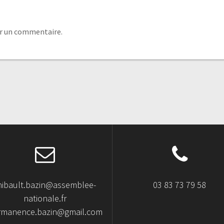
r un commentaire.
hibault.bazin@assemblee-
03 83 73 79 58
nationale.fr
rmanence.bazin@gmail.com