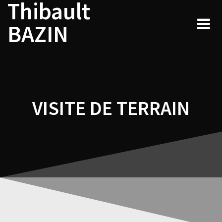
Thibault
Navigation
Skip
to
de
BAZIN
content
l’article
VISITE DE TERRAIN