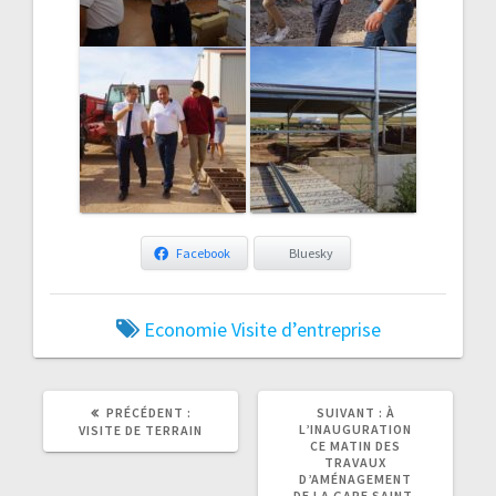
Facebook
Bluesky
Economie
Visite d’entreprise
ARTICLE
ARTICLE
PRÉCÉDENT :
SUIVANT :
À
PRÉCÉDENT
SUIVANT
L’INAUGURATION
VISITE DE TERRAIN
:
:
CE MATIN DES
TRAVAUX
D’AMÉNAGEMENT
DE LA GARE SAINT-