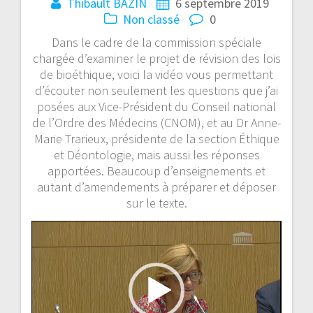
Thibault BAZIN
6 septembre 2019
Non classé
0
Dans le cadre de la commission spéciale
chargée d’examiner le projet de révision des lois
de bioéthique, voici la vidéo vous permettant
d’écouter non seulement les questions que j’ai
posées aux Vice-Président du Conseil national
de l’Ordre des Médecins (CNOM), et au Dr Anne-
Marie Trarieux, présidente de la section Éthique
et Déontologie, mais aussi les réponses
apportées. Beaucoup d’enseignements et
autant d’amendements à préparer et déposer
sur le texte.
Lecteur
vidéo