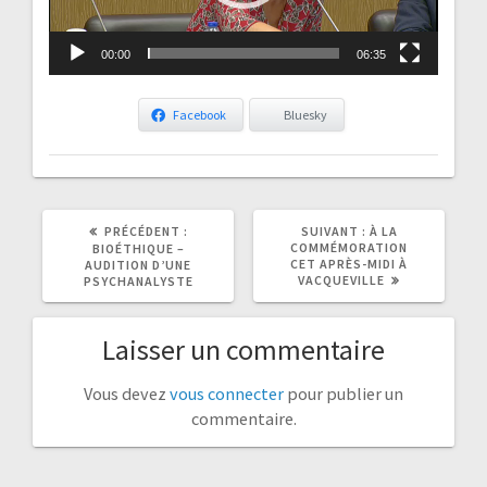
00:00
06:35
Facebook
Bluesky
ARTICLE
ARTICLE
PRÉCÉDENT :
SUIVANT :
À LA
PRÉCÉDENT
SUIVANT
COMMÉMORATION
BIOÉTHIQUE –
:
:
CET APRÈS-MIDI À
AUDITION D’UNE
VACQUEVILLE
PSYCHANALYSTE
Laisser un commentaire
Vous devez
vous connecter
pour publier un
commentaire.