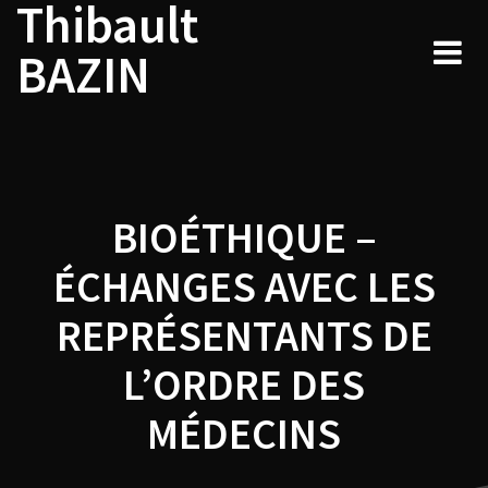
Thibault
Navigation
Skip
to
de
BAZIN
content
l’article
BIOÉTHIQUE –
ÉCHANGES AVEC LES
REPRÉSENTANTS DE
L’ORDRE DES
MÉDECINS