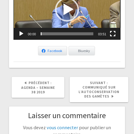
00:00
03:51
Facebook
Bluesky
ARTICLE
ARTICLE
PRÉCÉDENT :
SUIVANT :
PRÉCÉDENT
SUIVANT
COMMUNIQUÉ SUR
AGENDA – SEMAINE
:
:
L’AUTOCONSERVATION
38 2019
DES GAMÈTES
Laisser un commentaire
Vous devez
vous connecter
pour publier un