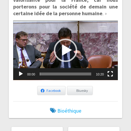
porterons pour la société de demain une
certaine idée de la personne humaine
. »
Lecteur
vidéo
00:00
10:20
Facebook
Bluesky
Bioéthique
ARTICLE
ARTICLE