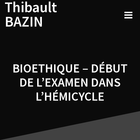
Thibault
Navigation
Skip
to
de
BAZIN
content
l’article
BIOETHIQUE – DÉBUT
DE L’EXAMEN DANS
L’HÉMICYCLE