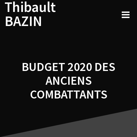
Thibault
Navigation
Skip
to
de
BAZIN
content
l’article
BUDGET 2020 DES
ANCIENS
COMBATTANTS