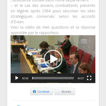
– et le cas des anciens combattants présents
en Algérie après 1964 pour sécuriser les sites
stratégiques conservés selon les accords
d’Evian.
Voici la vidéo de mes questions et la réponse
apportée par le rapporteur.
Lecteur
vidéo
00:00
04:07
Facebook
Bluesky