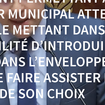
R MUNICIPAL ATT
 LE METTANT DAN
ILITÉ D’INTRODU
DANS L’ENVELOPP
 FAIRE ASSISTER
DE SON CHOIX