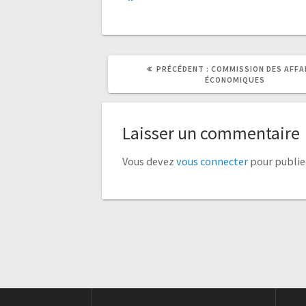
ARTICLE
ARTICLE
PRÉCÉDENT :
COMMISSION DES AFFA
PRÉCÉDENT
SUIVANT
ÉCONOMIQUES
:
:
Laisser un commentaire
Vous devez
vous connecter
pour publie