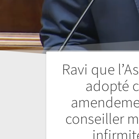
Ravi que l’A
adopté 
Navigation
amendemen
de
conseiller m
l’article
infirmi