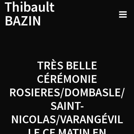
Thibault
Navigation
Skip
to
de
BAZIN
content
l’article
TRÈS BELLE
CÉRÉMONIE
ROSIERES/DOMBASLE/
SAINT-
NICOLAS/VARANGÉVIL
LE CE MATIN EN