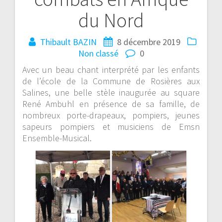
du Nord
Thibault BAZIN
8 décembre 2019
Non classé
0
Avec un beau chant interprété par les enfants
de l’école de la Commune de Rosières aux
Salines, une belle stèle inaugurée au square
René Ambuhl en présence de sa famille, de
nombreux porte-drapeaux, pompiers, jeunes
sapeurs pompiers et musiciens de Emsn
Ensemble-Musical.