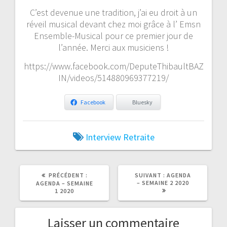
C’est devenue une tradition, j’ai eu droit à un
réveil musical devant chez moi grâce à l’ Emsn
Ensemble-Musical pour ce premier jour de
l’année. Merci aux musiciens !
https://www.facebook.com/DeputeThibaultBAZ
IN/videos/514880969377219/
Facebook
Bluesky
Interview
Retraite
ARTICLE
ARTICLE
PRÉCÉDENT :
SUIVANT :
AGENDA
PRÉCÉDENT
SUIVANT
– SEMAINE 2 2020
AGENDA – SEMAINE
:
:
1 2020
Laisser un commentaire