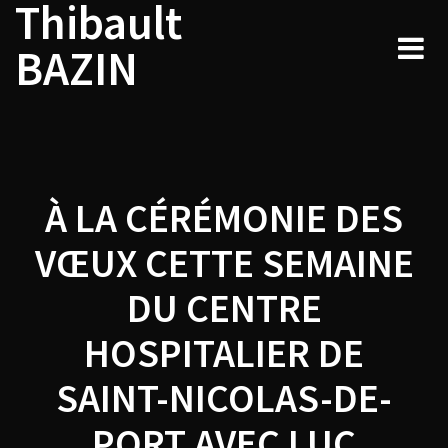
Thibault
Navigation
Skip
to
de
BAZIN
content
l’article
À LA CÉRÉMONIE DES
VŒUX CETTE SEMAINE
DU CENTRE
HOSPITALIER DE
SAINT-NICOLAS-DE-
PORT AVEC LUC