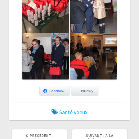
Facebook
Bluesky
Santé
voeux
ARTICLE
ARTICLE
PRÉCÉDENT :
SUIVANT :
À LA
PRÉCÉDENT
SUIVANT