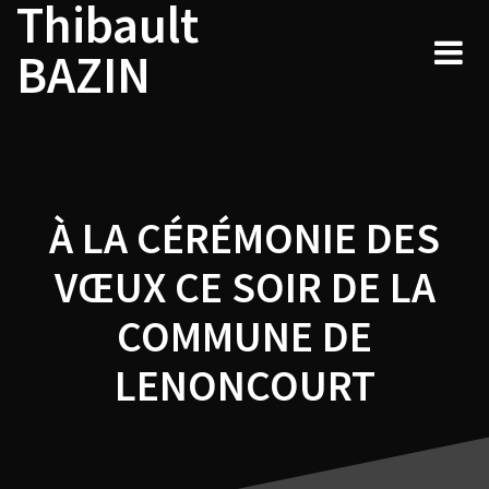
Thibault
Navigation
Skip
to
de
BAZIN
content
l’article
À LA CÉRÉMONIE DES
VŒUX CE SOIR DE LA
COMMUNE DE
LENONCOURT