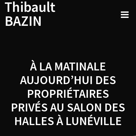
Thibault
Navigation
Skip
to
de
BAZIN
content
l’article
À LA MATINALE
AUJOURD’HUI DES
PROPRIÉTAIRES
PRIVÉS AU SALON DES
HALLES À LUNÉVILLE