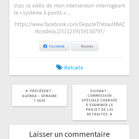
Voici la vidéo de mon intervention interrogeant
le « système à points »…
https://www.facebook.com/DeputeThibaultBAZ
IN/videos/2511239159150797/
Facebook
Bluesky
Retraite
ARTICLE
ARTICLE
PRÉCÉDENT :
SUIVANT :
PRÉCÉDENT
SUIVANT
COMMISSION
AGENDA – SEMAINE
:
:
SPÉCIALE CHARGÉE
7 2020
D’EXAMINER LE
PROJET DE LOI
RETRAITES
Laisser un commentaire