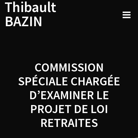
Thibault
Navigation
Skip
to
de
BAZIN
content
l’article
COMMISSION
SPÉCIALE CHARGÉE
D’EXAMINER LE
PROJET DE LOI
RETRAITES