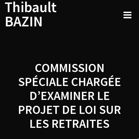
Thibault
Navigation
Skip
to
de
BAZIN
content
l’article
COMMISSION
SPÉCIALE CHARGÉE
D’EXAMINER LE
PROJET DE LOI SUR
LES RETRAITES