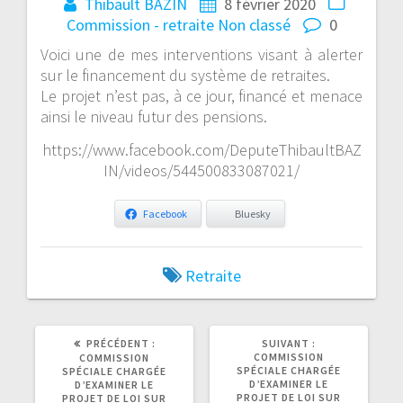
Thibault BAZIN
8 février 2020
Commission - retraite
Non classé
0
Voici une de mes interventions visant à alerter
sur le financement du système de retraites.
Le projet n’est pas, à ce jour, financé et menace
ainsi le niveau futur des pensions.
https://www.facebook.com/DeputeThibaultBAZ
IN/videos/544500833087021/
Facebook
Bluesky
Retraite
ARTICLE
ARTICLE
PRÉCÉDENT :
SUIVANT :
PRÉCÉDENT
SUIVANT
COMMISSION
COMMISSION
:
:
SPÉCIALE CHARGÉE
SPÉCIALE CHARGÉE
D’EXAMINER LE
D’EXAMINER LE
PROJET DE LOI SUR
PROJET DE LOI SUR