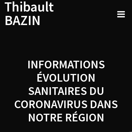
Thibault
Navigation
Skip
to
de
BAZIN
content
l’article
INFORMATIONS
ÉVOLUTION
SANITAIRES DU
CORONAVIRUS DANS
NOTRE RÉGION