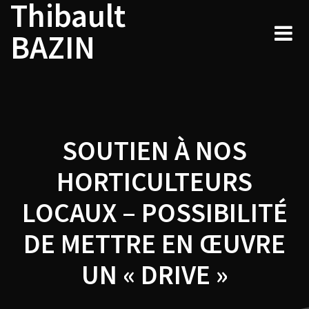
Thibault
Navigation
Skip
to
de
BAZIN
content
l’article
SOUTIEN À NOS
HORTICULTEURS
LOCAUX – POSSIBILITÉ
DE METTRE EN ŒUVRE
UN « DRIVE »