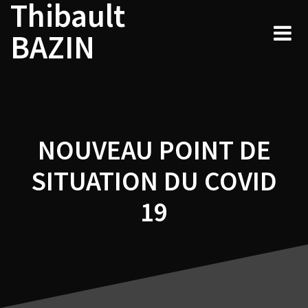
Thibault
Navigation
Skip
to
de
BAZIN
content
l’article
NOUVEAU POINT DE
SITUATION DU COVID
19