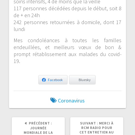
soins intensifs, 4 de moins que la veille
117 personnes décédées depuis le début, soit 8
de + en 24h
242 personnes retournées à domicile, dont 17
lundi
Mes condoléances à toutes les familles
endeuillées, et meilleurs vœux de bon &
prompt rétablissement aux malades du covid-
19.
Facebook
Bluesky
Coronavirus
ARTICLE
ARTICLE
PRÉCÉDENT :
SUIVANT :
MERCI À
PRÉCÉDENT
SUIVANT
RCM RADIO POUR
JOURNÉE
:
:
CET ENTRETIEN AU
MONDIALE DE LA