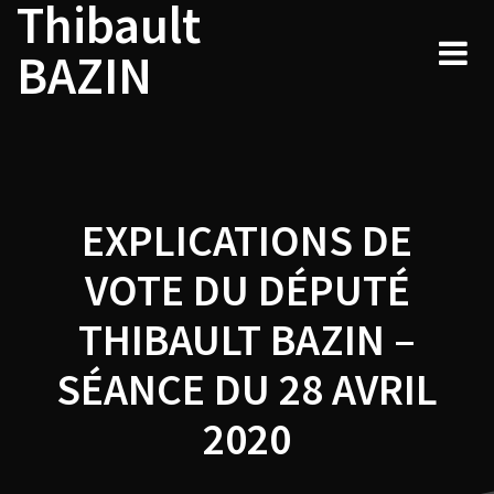
Thibault
Navigation
Skip
to
de
BAZIN
content
l’article
EXPLICATIONS DE
VOTE DU DÉPUTÉ
THIBAULT BAZIN –
SÉANCE DU 28 AVRIL
2020