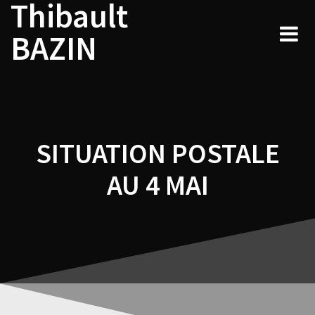
Thibault
Navigation
Skip
to
de
BAZIN
content
l’article
SITUATION POSTALE
AU 4 MAI