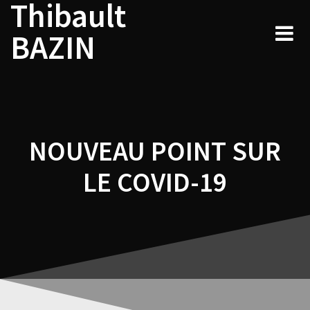
Thibault
Navigation
Skip
to
de
BAZIN
content
l’article
NOUVEAU POINT SUR
LE COVID-19