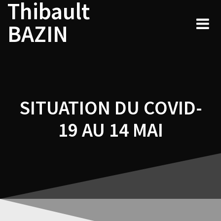
Thibault
Navigation
Skip
to
de
BAZIN
content
l’article
SITUATION DU COVID-
19 AU 14 MAI