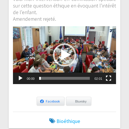
sur cette question éthique en évoquant l’intérêt
de l’enfant.
Amendement rejeté.
Lecteur
vidéo
00:00
02:01
Facebook
Bluesky
Bioéthique