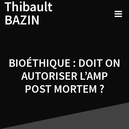
Thibault
Navigation
Skip
to
de
BAZIN
content
l’article
BIOÉTHIQUE : DOIT ON
AUTORISER L’AMP
POST MORTEM ?