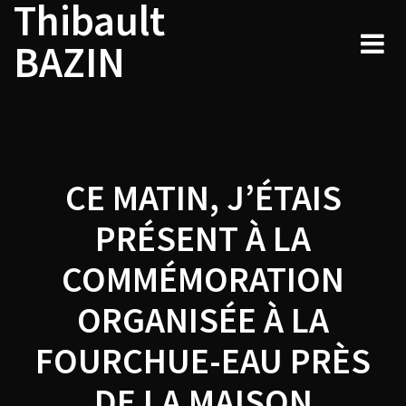
Thibault
Navigation
Skip
to
de
BAZIN
content
l’article
CE MATIN, J’ÉTAIS
PRÉSENT À LA
COMMÉMORATION
ORGANISÉE À LA
FOURCHUE-EAU PRÈS
DE LA MAISON