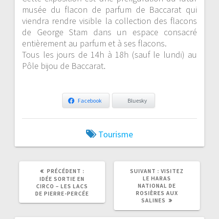
musée du flacon de parfum de Baccarat qui
viendra rendre visible la collection des flacons
de George Stam dans un espace consacré
entièrement au parfum et à ses flacons.
Tous les jours de 14h à 18h (sauf le lundi) au
Pôle bijou de Baccarat.
Facebook
Bluesky
Tourisme
ARTICLE
ARTICLE
PRÉCÉDENT :
SUIVANT :
VISITEZ
PRÉCÉDENT
SUIVANT
LE HARAS
IDÉE SORTIE EN
:
:
NATIONAL DE
CIRCO – LES LACS
ROSIÈRES AUX
DE PIERRE-PERCÉE
SALINES