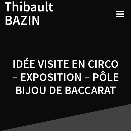
Thibault
Navigation
Skip
to
de
BAZIN
content
l’article
IDÉE VISITE EN CIRCO
– EXPOSITION – PÔLE
BIJOU DE BACCARAT