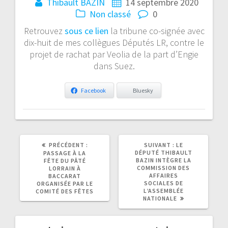
Thibault BAZIN
14 septembre 2020
Non classé
0
Retrouvez
sous ce lien
la tribune co-signée avec
dix-huit de mes collègues Députés LR, contre le
projet de rachat par Veolia de la part d’Engie
dans Suez.
Facebook
Bluesky
ARTICLE
ARTICLE
PRÉCÉDENT :
SUIVANT :
LE
PRÉCÉDENT
SUIVANT
DÉPUTÉ THIBAULT
PASSAGE À LA
:
:
BAZIN INTÈGRE LA
FÊTE DU PÂTÉ
COMMISSION DES
LORRAIN À
AFFAIRES
BACCARAT
SOCIALES DE
ORGANISÉE PAR LE
L’ASSEMBLÉE
COMITÉ DES FÊTES
NATIONALE