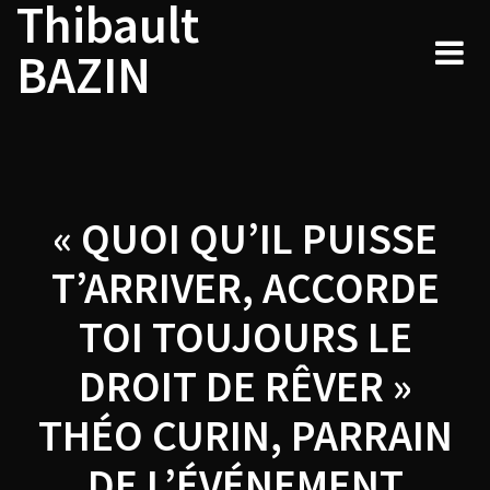
Thibault
Navigation
Skip
to
de
BAZIN
content
l’article
« QUOI QU’IL PUISSE
T’ARRIVER, ACCORDE
TOI TOUJOURS LE
DROIT DE RÊVER »
THÉO CURIN, PARRAIN
DE L’ÉVÉNEMENT