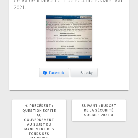
de loi de financement de sécurité sociale pour
2021.
Facebook
Bluesky
ARTICLE
ARTICLE
PRÉCÉDENT :
SUIVANT :
BUDGET
PRÉCÉDENT
SUIVANT
DE LA SÉCURITÉ
QUESTION ÉCRITE
:
:
SOCIALE 2021
AU
GOUVERNEMENT
AU SUJET DU
MANIEMENT DES
FONDS DES