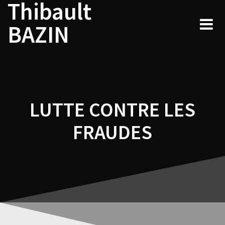
Thibault
Navigation
Skip
to
de
BAZIN
content
l’article
LUTTE CONTRE LES
FRAUDES