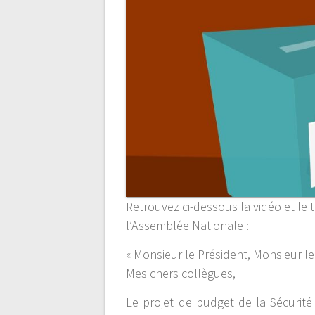
Retrouvez ci-dessous la vidéo et le 
l’Assemblée Nationale :
« Monsieur le Président, Monsieur le
Mes chers collègues,
Le projet de budget de la Sécurité