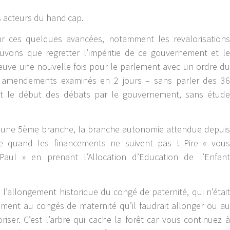
s acteurs du handicap.
r ces quelques avancées, notamment les revalorisations
ouvons que regretter l’impéritie de ce gouvernement et le
reuve une nouvelle fois pour le parlement avec un ordre du
0 amendements examinés en 2 jours – sans parler des 36
 le début des débats par le gouvernement, sans étude
n d’une 5ème branche, la branche autonomie attendue depuis
le quand les financements ne suivent pas ! Pire « vous
 Paul » en prenant l’Allocation d’Education de l’Enfant
 l’allongement historique du congé de paternité, qui n’était
rement au congés de maternité qu’il faudrait allonger ou au
oriser. C’est l’arbre qui cache la forêt car vous continuez à