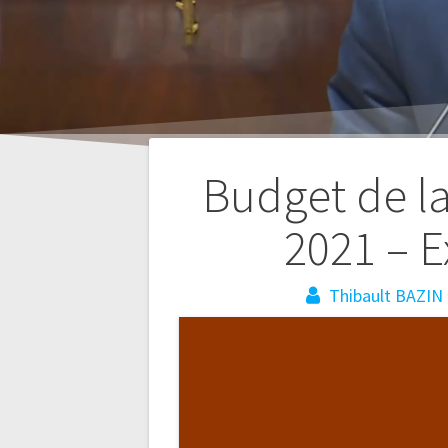
Budget de la
2021 – E
Navigation
Thibault BAZIN
de
l’article