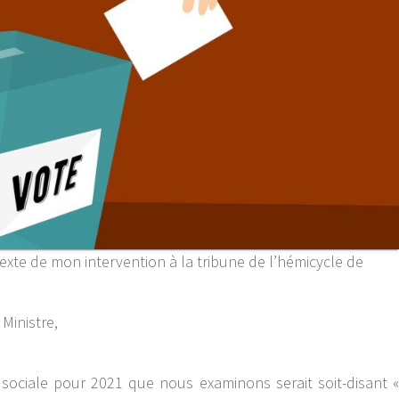
texte de mon intervention à la tribune de l’hémicycle de
 Ministre,
 sociale pour 2021 que nous examinons serait soit-disant «