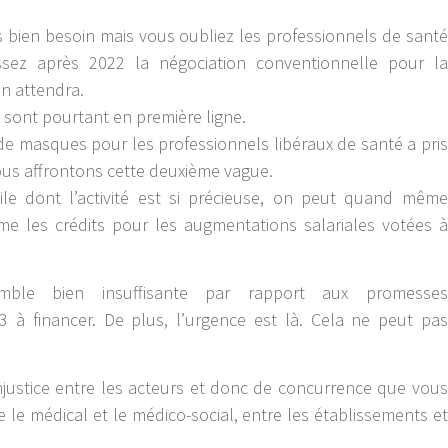
tes bien besoin mais vous oubliez les professionnels de santé
ssez après 2022 la négociation conventionnelle pour la
on attendra.
s sont pourtant en première ligne.
 de masques pour les professionnels libéraux de santé a pris
nous affrontons cette deuxième vague.
ile dont l’activité est si précieuse, on peut quand même
e les crédits pour les augmentations salariales votées à
mble bien insuffisante par rapport aux promesses
2/3 à financer. De plus, l’urgence est là. Cela ne peut pas
injustice entre les acteurs et donc de concurrence que vous
 le médical et le médico-social, entre les établissements et