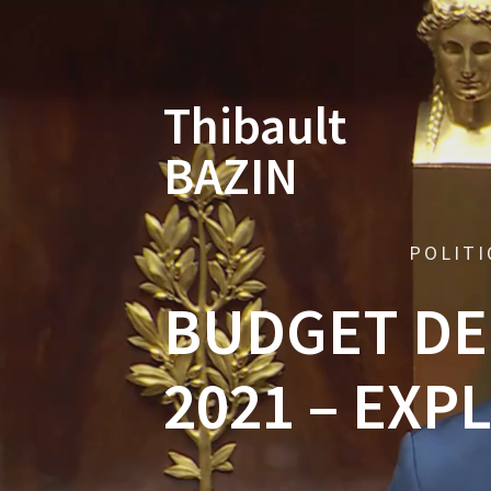
Skip
to
content
Thibault
BAZIN
POLITI
BUDGET DE
2021 – EXP