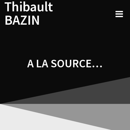
Thibault
Navigation
Skip
to
de
BAZIN
content
l’article
A LA SOURCE…