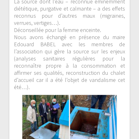
La source dont l’eau – reconnue éminemment
diététique, purgative et calmante – a des effets
reconnus pour d’autres maux (migraines,
verrues, vertiges…).
Déconseillée pour la femme enceinte.
Nous avons échangé en présence du maire
Edouard BABEL avec les membres de
l’association qui gère la source sur les enjeux
(analyses sanitaires régulières pour la
reconnaître propre à la consommation et
affirmer ses qualités, reconstruction du chalet
d’accueil car il a été l’objet de vandalisme cet
été…).