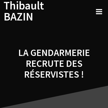
Thibault
Navigation
Skip
to
de
BAZIN
content
l’article
LA GENDARMERIE
RECRUTE DES
RÉSERVISTES !