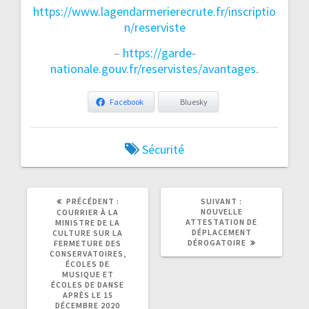
https://www.lagendarmerierecrute.fr/inscriptio
n/reserviste
–
https://garde-
nationale.gouv.fr/reservistes/avantages
.
Facebook
Bluesky
Sécurité
ARTICLE
ARTICLE
PRÉCÉDENT :
SUIVANT :
PRÉCÉDENT
SUIVANT
NOUVELLE
COURRIER À LA
:
:
ATTESTATION DE
MINISTRE DE LA
DÉPLACEMENT
CULTURE SUR LA
DÉROGATOIRE
FERMETURE DES
CONSERVATOIRES,
ÉCOLES DE
MUSIQUE ET
ÉCOLES DE DANSE
APRÈS LE 15
DÉCEMBRE 2020