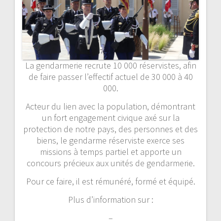
La gendarmerie recrute 10 000 réservistes, afin
de faire passer l’effectif actuel de 30 000 à 40
000.
Acteur du lien avec la population, démontrant
un fort engagement civique axé sur la
protection de notre pays, des personnes et des
biens, le gendarme réserviste exerce ses
missions à temps partiel et apporte un
concours précieux aux unités de gendarmerie.
Pour ce faire, il est rémunéré, formé et équipé.
Plus d’information sur :
–