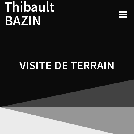
Thibault
Navigation
Skip
to
de
BAZIN
content
l’article
VISITE DE TERRAIN