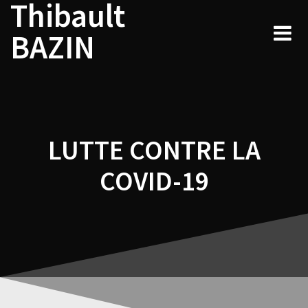
Thibault
Navigation
Skip
to
de
BAZIN
content
l’article
LUTTE CONTRE LA
COVID-19