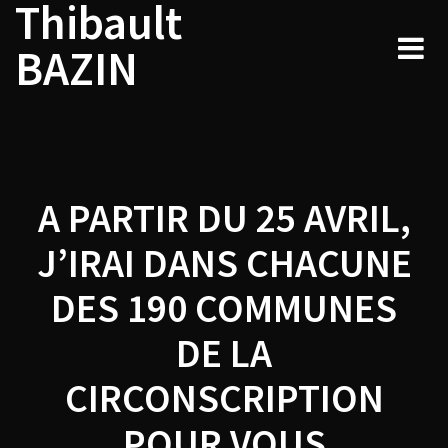
Thibault
Navigation
Skip
to
de
BAZIN
content
l’article
A PARTIR DU 25 AVRIL,
J’IRAI DANS CHACUNE
DES 190 COMMUNES
DE LA
CIRCONSCRIPTION
POUR VOUS