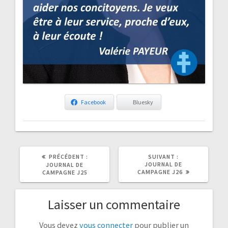
Facebook
Bluesky
ARTICLE
ARTICLE
PRÉCÉDENT :
SUIVANT :
PRÉCÉDENT
SUIVANT
JOURNAL DE
JOURNAL DE
:
:
CAMPAGNE J26
CAMPAGNE J25
Laisser un commentaire
Vous devez
vous connecter
pour publier un