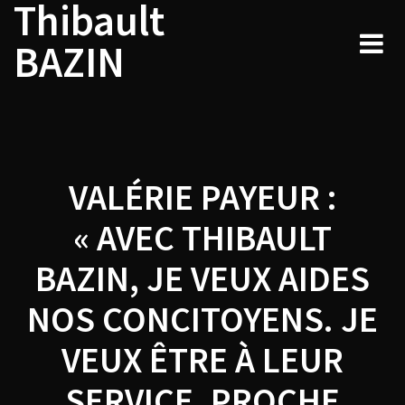
Thibault
Navigation
Skip
to
de
BAZIN
content
l’article
VALÉRIE PAYEUR :
« AVEC THIBAULT
BAZIN, JE VEUX AIDES
NOS CONCITOYENS. JE
VEUX ÊTRE À LEUR
SERVICE, PROCHE