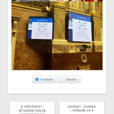
Facebook
Bluesky
ARTICLE
ARTICLE
PRÉCÉDENT :
SUIVANT :
AGENDA
PRÉCÉDENT
SUIVANT
– SEMAINE 14
INTERVENTION EN
:
: