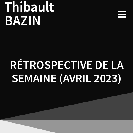
Thibault
Navigation
Skip
to
de
BAZIN
content
l’article
RÉTROSPECTIVE DE LA
SEMAINE (AVRIL 2023)